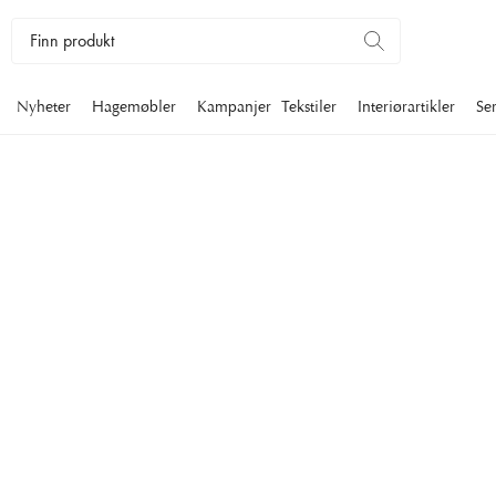
Nyheter
Hagemøbler
Kampanjer
Tekstiler
Interiørartikler
Se