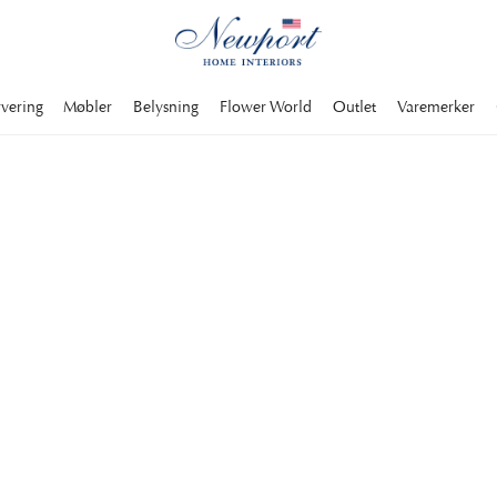
rvering
Møbler
Belysning
Flower World
Outlet
Varemerker
LUXURY SKI RESORTS