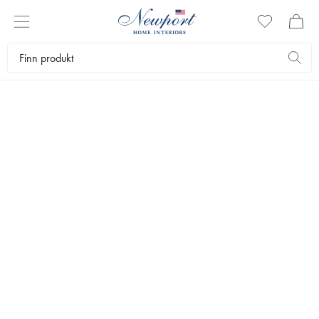
NEWPORT
KAMPANJER
Se alle kampanjene hos Newport. Her finner du eksklusive
møbler, tekstiler og interiørartikler – alt til en rabattert pris.