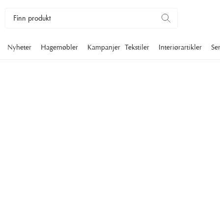
Nyheter
Hagemøbler
Kampanjer
Tekstiler
Interiørartikler
Se