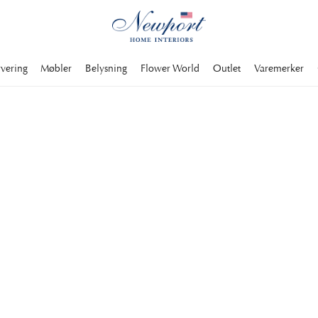
rvering
Møbler
Belysning
Flower World
Outlet
Varemerker