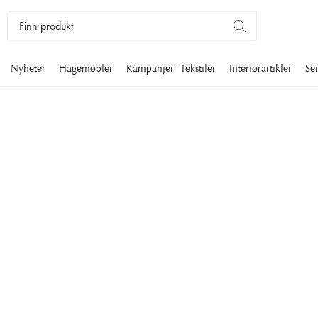
Nyheter
Hagemøbler
Kampanjer
Tekstiler
Interiørartikler
Se