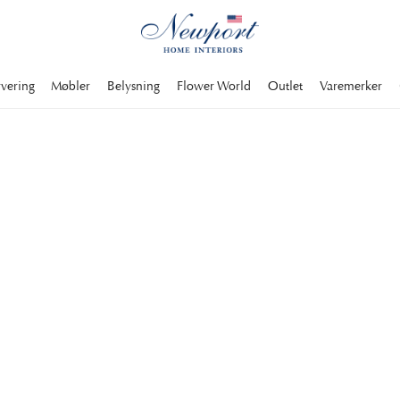
rvering
Møbler
Belysning
Flower World
Outlet
Varemerker