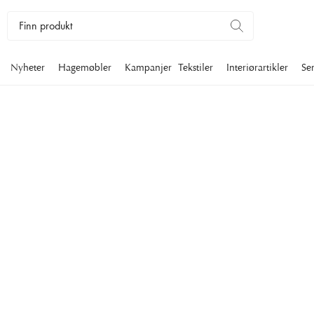
Nyheter
Hagemøbler
Kampanjer
Tekstiler
Interiørartikler
Se