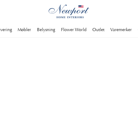
rvering
Møbler
Belysning
Flower World
Outlet
Varemerker