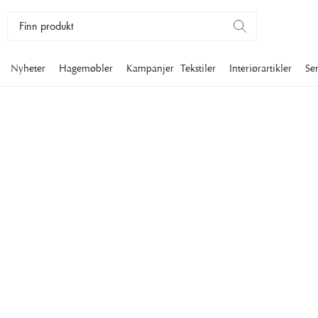
Nyheter
Hagemøbler
Kampanjer
Tekstiler
Interiørartikler
Se