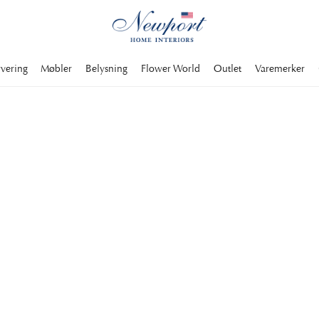
rvering
Møbler
Belysning
Flower World
Outlet
Varemerker
LUXURY SKI RESORTS
CORTIN