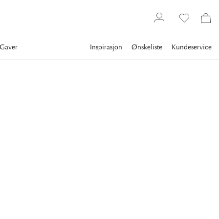
Gaver
Inspirasjon
Ønskeliste
Kundeservice
Tekstiler
Håndklær
Frottéhåndklær
NEWPORT
Fisher Island Håndklær
Beige
Dekorer badet i naturlige og varme toner med Newports
håndklær i beige.
249 kr
STØRRELSE
:
50X70