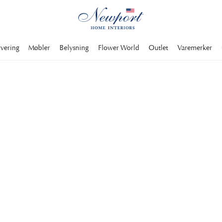
rvering
Møbler
Belysning
Flower World
Outlet
Varemerker