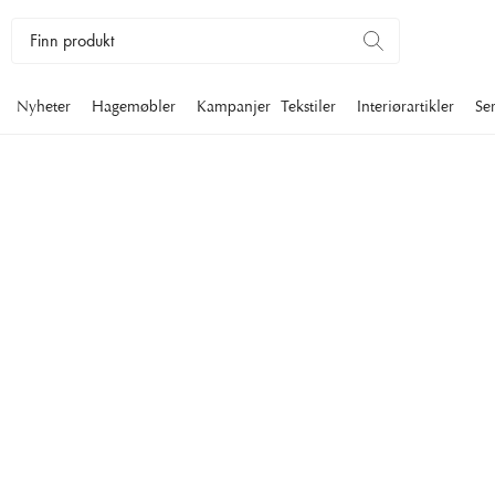
Nyheter
Hagemøbler
Kampanjer
Tekstiler
Interiørartikler
Se