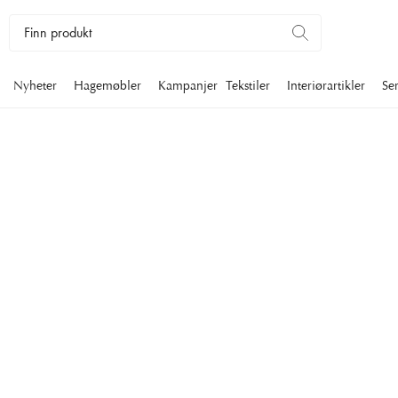
Nyheter
Hagemøbler
Kampanjer
Tekstiler
Interiørartikler
Se
Kundeservice