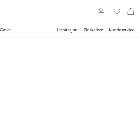
Gaver
Inspirasjon
Ønskeliste
Kundeservice
tuelle faktafeil som kan være på nettsiden eller i
tes tillatelse til å bestille hos oss. Alle forsøk på
retten til å heve et kjøp dersom vi mistenker et
og vi forbeholder oss retten til prisendringer og
rakt kan forekomme på deler av sortimentet.