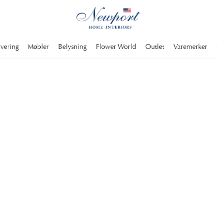
rvering
Møbler
Belysning
Flower World
Outlet
Varemerker
Kjøpsvilkår
Newport reserverer seg mot trykkfeil, restsalg og even
annonsene våre. Hvis du er under 18 år, må du ha foresat
bedrageri blir politianmeldt. Newport forbeholder seg 
bedrageri.
Priser
Alle varer i Newports sortiment er oppgitt inkl. moms, 
reserverer oss mot eventuelle trykkfeil og restsalg. F
Tilbudsprisene gjelder så lenge lageret rekker.