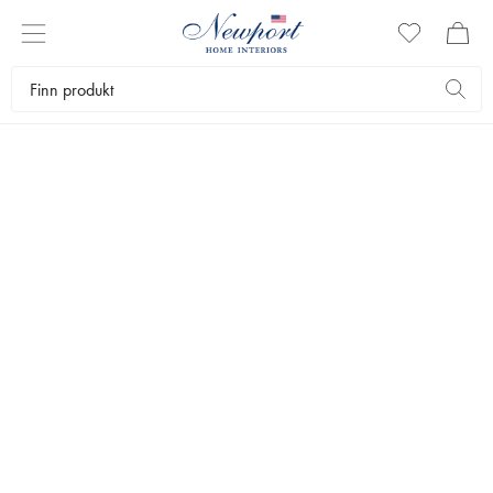
HÅNDKLÆR
Herlig luksuriøse frottéhåndklær tilvirket av 100 % høyabsorberende,
ÖKO-TEX-sertifisert bomull i Tyrkia. Overlegen sugeevne takket være
den funksjonelle vaffelfrotteen.
✕
Tekstiler
Håndklær
Frottéhåndklær
Badehåndklær
Badelaken
Bestselgere
Filtrer