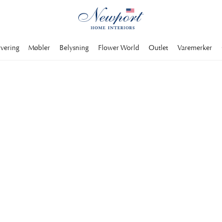
rvering
Møbler
Belysning
Flower World
Outlet
Varemerker