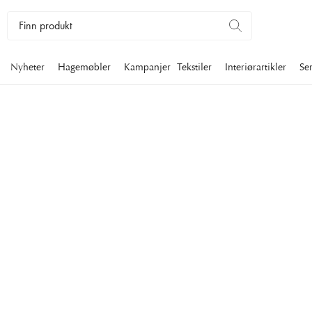
Nyheter
Hagemøbler
Kampanjer
Tekstiler
Interiørartikler
Se