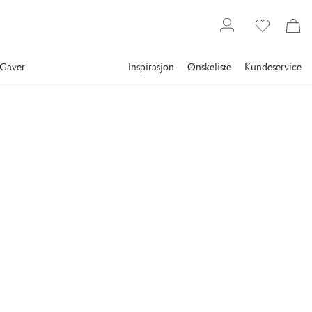
Gaver
Inspirasjon
Ønskeliste
Kundeservice
Møbler
Hagemøbler
Hagebord
ARTWOOD
French Spisebord Charcoal
French er et elegant rundt spisebord fra Artwood, laget av
teak.
21 200 kr
Laveste pris 30 dagene
:
26 500 kr
Ord. pris
:
26 500 kr
VARIANT
:
Ø150