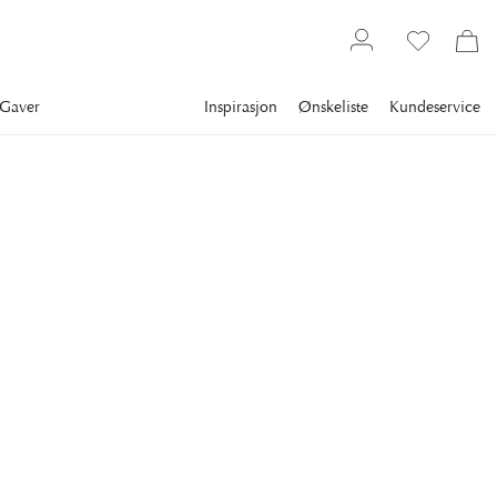
Gaver
Inspirasjon
Ønskeliste
Kundeservice
Interiørartikler
Lysestaker og lykter
Lysestaker
NEWPORT
Abbey Lysestake M
Abbey lysestake i sølv gir det dekkede bordet et høytidelig
og elegant uttrykk.
1 028 kr
Laveste pris 30 dagene
:
1 175 kr
Ord. pris
:
1 469 kr
STØRRELSE
:
M