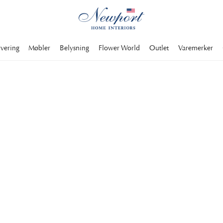
rvering
Møbler
Belysning
Flower World
Outlet
Varemerker