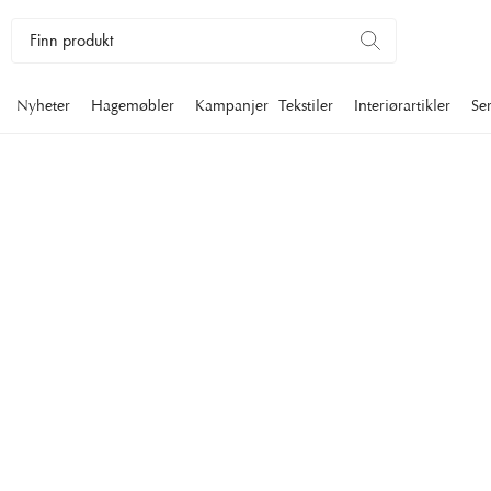
Nyheter
Hagemøbler
Kampanjer
Tekstiler
Interiørartikler
Se