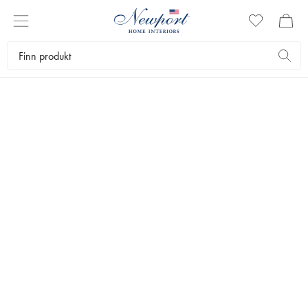
LYSESTAKER OG LYKTER
Med lysestaker og lykter i klassisk design, setter du et stilrent preg på
hjemmet. I det omfattende utvalget vårt har vi alle lysestaker og lykter
i ulike metaller, farger og materialer. Alt for at du skal kunne lage en
koselig stemning i hjemmet med levende lys.
✕
Interiørartikler
Lysestaker og lykter
Lysestaker
Lyslykter
Telysholder
Ly
Bestselgere
Filtrer