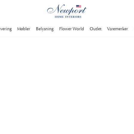
rvering
Møbler
Belysning
Flower World
Outlet
Varemerker