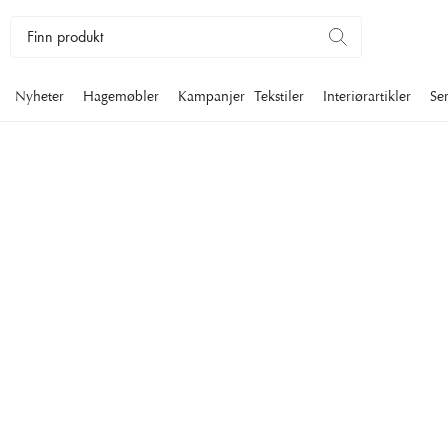
Nyheter
Hagemøbler
Kampanjer
Tekstiler
Interiørartikler
Se