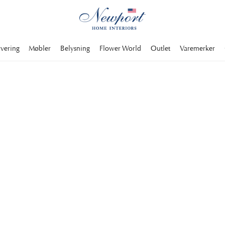
rvering
Møbler
Belysning
Flower World
Outlet
Varemerker