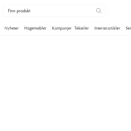
Nyheter
Hagemøbler
Kampanjer
Tekstiler
Interiørartikler
Se