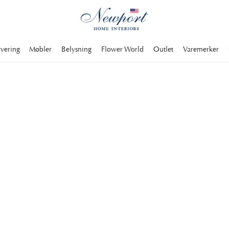
rvering
Møbler
Belysning
Flower World
Outlet
Varemerker