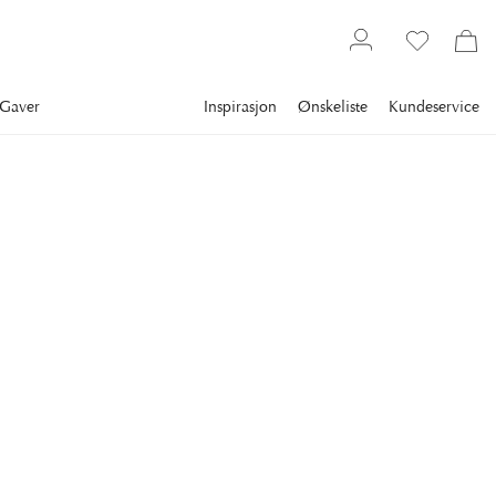
Gaver
Inspirasjon
Ønskeliste
Kundeservice
Tekstiler
NEWPORT
Colleen Putetrekk Grønn
Drøm deg bort til den franske landsbygden med Colleen
putevar.
687 kr
Laveste pris 30 dagene
:
859 kr
Ord. pris
:
859 kr
STØRRELSE
:
50X50