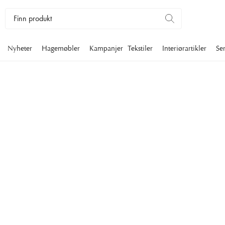
Nyheter
Hagemøbler
Kampanjer
Tekstiler
Interiørartikler
Se