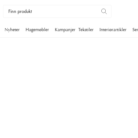
Nyheter
Hagemøbler
Kampanjer
Tekstiler
Interiørartikler
Se