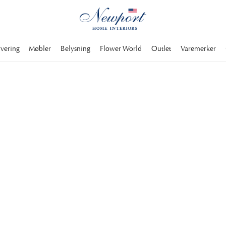
rvering
Møbler
Belysning
Flower World
Outlet
Varemerker