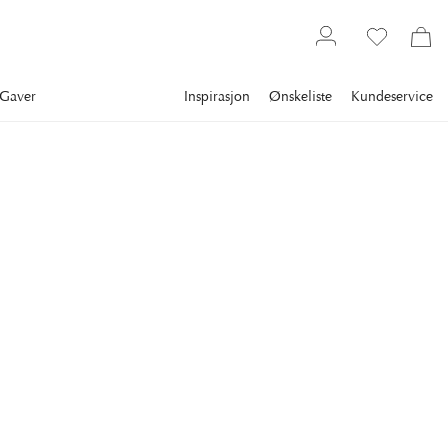
Gaver
Inspirasjon
Ønskeliste
Kundeservice
Møbler
Lenestoler
Stofflenestoler
NEWPORT
Madison Lenestol Indigo
Lenestolen Madison i fargen indigo er en av nyhetene våre
fra Newport Premium Furniture.
14 461 kr
Laveste pris 30 dagene
:
20 659 kr
Ord. pris
:
20 659 kr
VARIANTER
:
LENESTOL