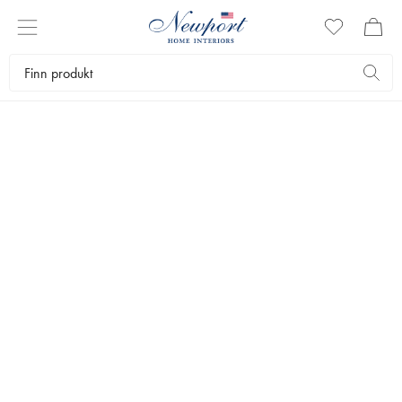
Møbler
Bord
Spisebord
ARTWOOD
Hunter Spisebord Antikkgrå Ø130cm
Hvis du er ute etter et stort spisebord, er Hunter noe for deg.
18 795 kr
listepris
20 374,2 kr
FARGE
:
ANTIQUE GREY