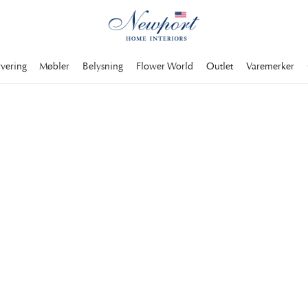
rvering
Møbler
Belysning
Flower World
Outlet
Varemerker