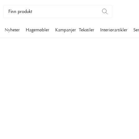
Nyheter
Hagemøbler
Kampanjer
Tekstiler
Interiørartikler
Se