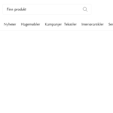
Nyheter
Hagemøbler
Kampanjer
Tekstiler
Interiørartikler
Se