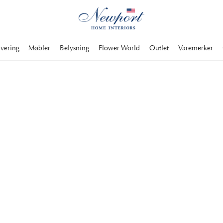
rvering
Møbler
Belysning
Flower World
Outlet
Varemerker