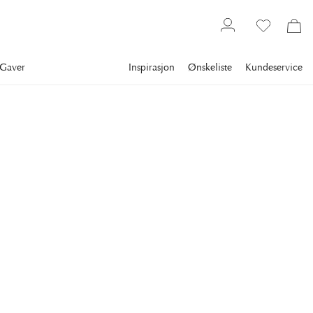
Gaver
Inspirasjon
Ønskeliste
Kundeservice
Interiørartikler
Salongbordbøker
Motebøker
ABRAMS
Ralph Lauren: In His Own
Fashion
En fullt illustrert biografi av den ikoniske amerikanske
designeren Ralph Lauren fortalt gjennom mote.
1 049 kr