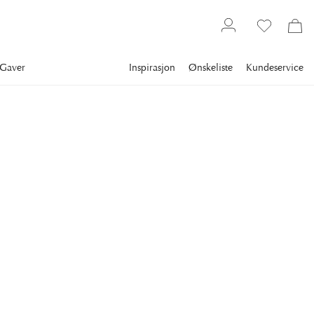
Gaver
Inspirasjon
Ønskeliste
Kundeservice
Interiørartikler
Pynteartikler
Gratulasjonskort
NEWPORT
Gavekort
Gi bort valgfrihet med et digitalt gavekort som gleder enhver
interiørentusiast.
3 000 kr
GAVEKORTTYPE
:
DIGITALT
Digitalt