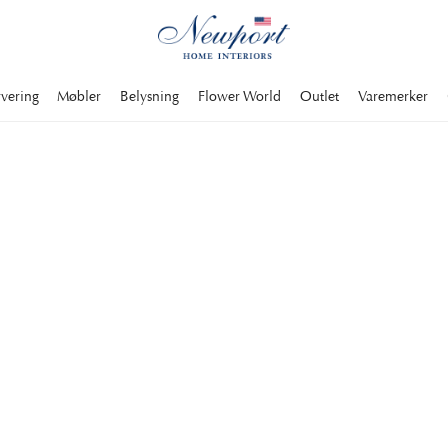
rvering
Møbler
Belysning
Flower World
Outlet
Varemerker