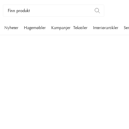
Nyheter
Hagemøbler
Kampanjer
Tekstiler
Interiørartikler
Se