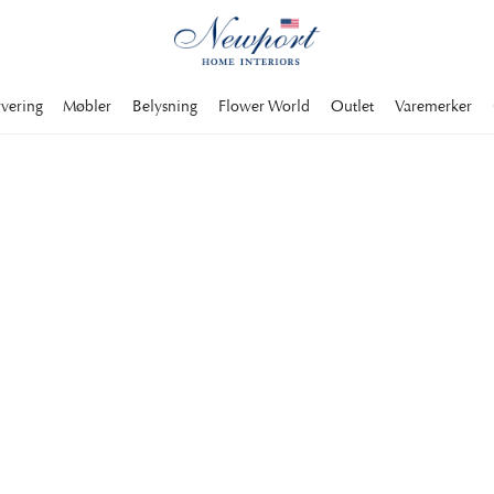
rvering
Møbler
Belysning
Flower World
Outlet
Varemerker