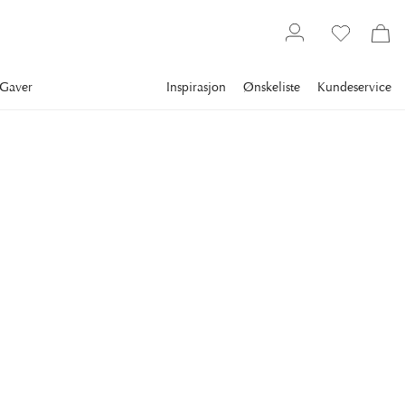
Gaver
Inspirasjon
Ønskeliste
Kundeservice
Gallery
Slim Aarons
Collections
Summer
SLIM AARONS
Eden Rock
The mansion of Remy de Haenen on a peninsula in the bay of
St.
20 795 kr
FRAME
:
SVART RAMME
Svart ramme
Plexi
Hvit ramme
Kun motiv