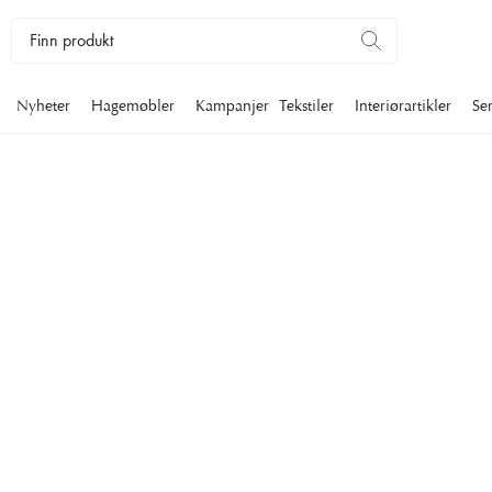
Nyheter
Hagemøbler
Kampanjer
Tekstiler
Interiørartikler
Se