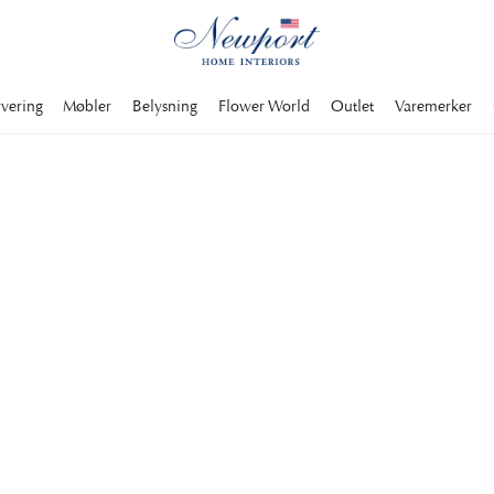
rvering
Møbler
Belysning
Flower World
Outlet
Varemerker