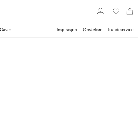
Gaver
Inspirasjon
Ønskeliste
Kundeservice
Gallery
Slim Aarons
Collections
Style
SLIM AARONS
Hotel Du Cap-Eden-Roc
Guests standing by a white Rolls-Royce convertible courtesy
car at the Hotel du Cap-Eden-Roc, Antibes, France, August
1976. (Photo by Slim Aarons/Getty Images)
25 395 kr
FRAME
:
PLEXI
Plexi
Hvit ramme
Kun motiv
Svart ramme