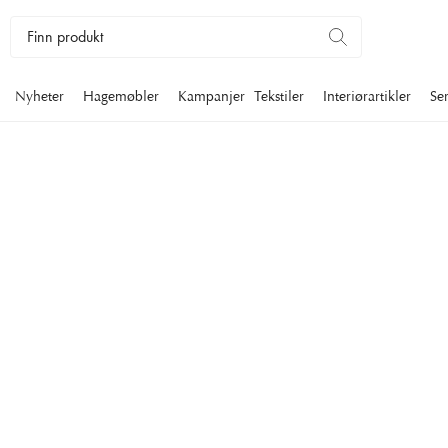
Nyheter
Hagemøbler
Kampanjer
Tekstiler
Interiørartikler
Se