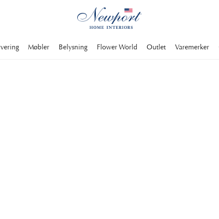
rvering
Møbler
Belysning
Flower World
Outlet
Varemerker