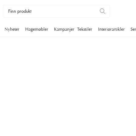
Nyheter
Hagemøbler
Kampanjer
Tekstiler
Interiørartikler
Se