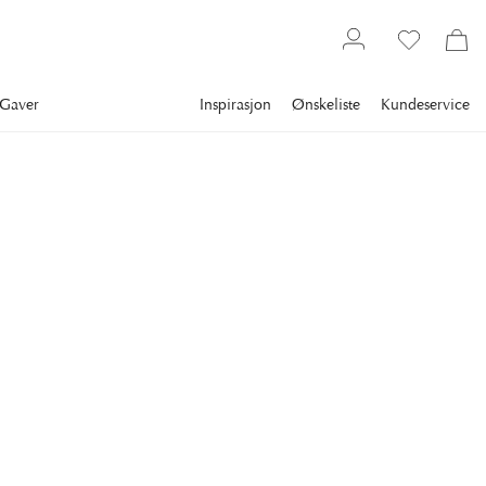
Gaver
Inspirasjon
Ønskeliste
Kundeservice
Gallery
Slim Aarons
Collections
Sports
SLIM AARONS
Hang Gliding
Hang gliding in Kitzbuhel, Austria, 1980. (Photo by Slim
Aarons/Getty Images)
43 995 kr
FRAME
:
PLEXI
Plexi
Hvit ramme
Kun motiv
Svart ramme