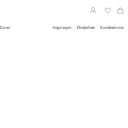
Gaver
Inspirasjon
Ønskeliste
Kundeservice
Gallery
Slim Aarons
Collections
La dolce vita
SLIM AARONS
Donna Fabrizia Lanza Di
Mazzarino
Donna Fabrizia Lanza di Mazzarino at the Villa Tasca, Sicily,
Italy, 1984. (Photo by Slim Aarons/Getty Images)
35 795 kr
FRAME
:
PLEXI