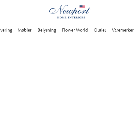
rvering
Møbler
Belysning
Flower World
Outlet
Varemerker