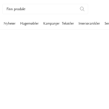
Nyheter
Hagemøbler
Kampanjer
Tekstiler
Interiørartikler
Se