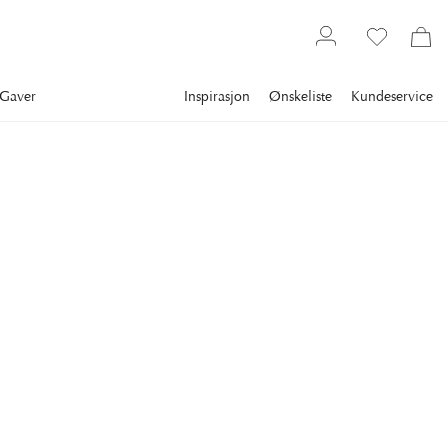
Gaver
Inspirasjon
Ønskeliste
Kundeservice
Påske
NEWPORT
Tulipan Snittblomst Hvit
En tulipan som alltid er i blomst! Elegant kunstig blomst laget
av høyeste kvalitet for å skape en naturtro følelse.
99 kr
FARGE
:
HVIT