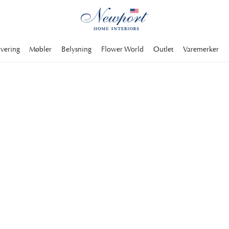
rvering
Møbler
Belysning
Flower World
Outlet
Varemerker