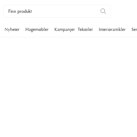
Nyheter
Hagemøbler
Kampanjer
Tekstiler
Interiørartikler
Se