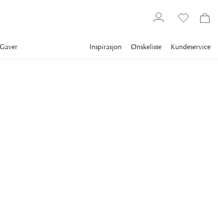
Gaver
Inspirasjon
Ønskeliste
Kundeservice
Belysning
VISUAL COMFORT
Rosehill Large Flush
Mount Antique Brass
Rosehill Large Flush Mount in Hand-Rubbed Antique Brass
with White Glass
25 879 kr
FARGE
:
ANTIQUE BRASS