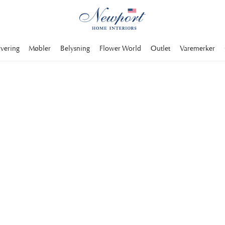
rvering
Møbler
Belysning
Flower World
Outlet
Varemerker