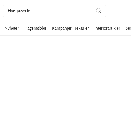
Nyheter
Hagemøbler
Kampanjer
Tekstiler
Interiørartikler
Se