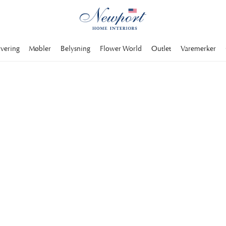
rvering
Møbler
Belysning
Flower World
Outlet
Varemerker