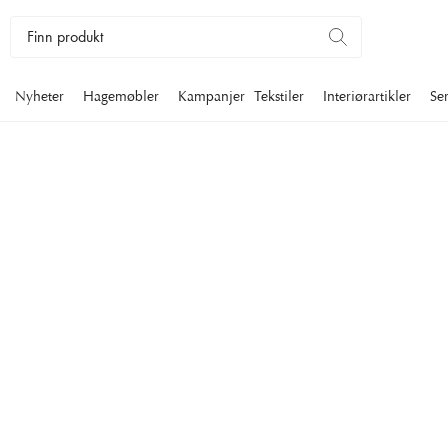
Nyheter
Hagemøbler
Kampanjer
Tekstiler
Interiørartikler
Se