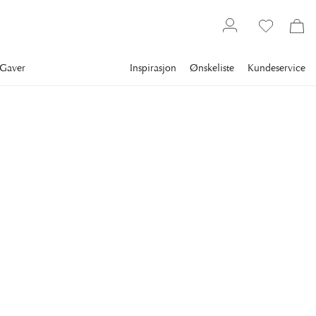
Gaver
Inspirasjon
Ønskeliste
Kundeservice
Belysning
EICHHOLTZ
Murano Takkrone
Champagne
Murano er en elegant takkrone av champagnefarget akryl
som minner om glass.
19 095 kr
VARIANT
:
Ø35