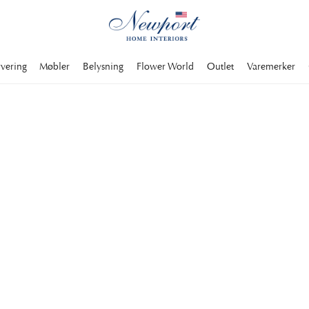
rvering
Møbler
Belysning
Flower World
Outlet
Varemerker
LUKSURIØSE SKISTEDER