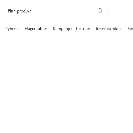
Nyheter
Hagemøbler
Kampanjer
Tekstiler
Interiørartikler
Se