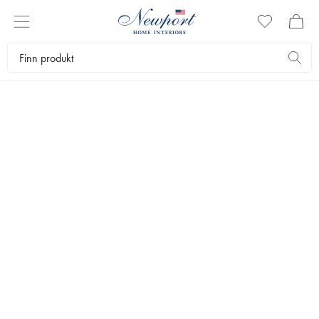
newport christmas
DEKKING AV
JULEBORD
since 1995