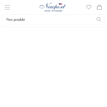
RYER
Tepper gir hjemmet en helhetlig og lun følelse. La teppene være en
fargeklatt eller la dem harmonere med resten av innredningen. Hos
Newport finner du tepper med fine detaljer for alle rom.
Tekstiler
Tepper
Ryer
Bestselgere
Filtrer