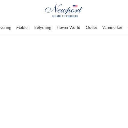
rvering
Møbler
Belysning
Flower World
Outlet
Varemerker