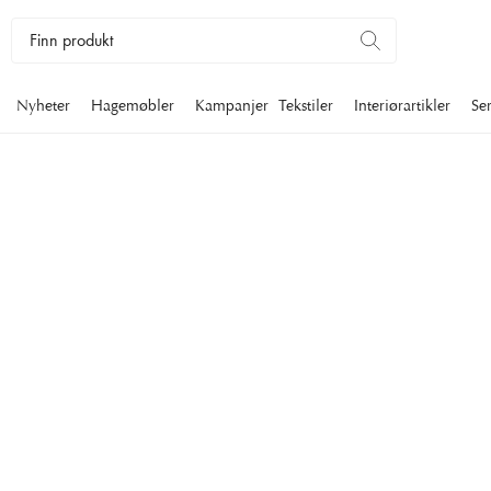
Nyheter
Hagemøbler
Kampanjer
Tekstiler
Interiørartikler
Se