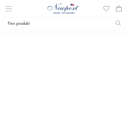
TEKSTILBÅND
Gi gavene, borddekkingen og interiørdetaljene dine det lille ekstra
med vakre tekstilbånd. Våre eksklusive bånd gir en følelse av klassisk
eleganse og tidløs kvalitet. Bruk dem til gaveinnpakning, som dekor i
trær og kranser eller for å skape personlige detaljer i hjemmet.
Tekstiler
Tekstilbånd
Bestselgere
Filtrer