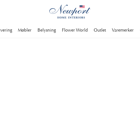
rvering
Møbler
Belysning
Flower World
Outlet
Varemerker