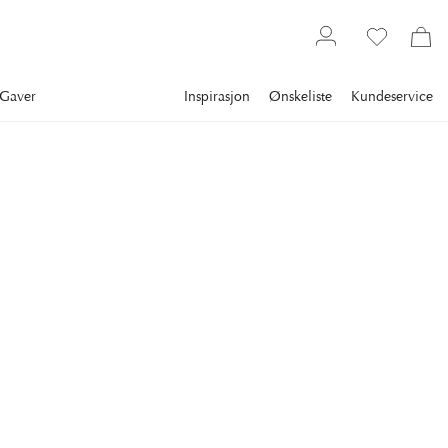
Gaver
Inspirasjon
Ønskeliste
Kundeservice
Servering
Tallerkener
Tallerkener
SPODE
Blue Italian
Middagstallerken Blå/hvit
Flott tallerken fra Spodes klassiske kolleksjon Blue Italian,
inspirert av den italienske landsbyga i gamle dager og med
border fra 1700-tallets Imari Oriental.
591 kr
Laveste pris 30 dagene
:
739 kr
Ord. pris
:
739 kr