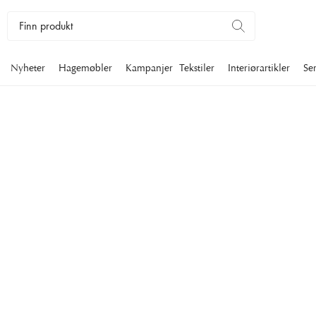
Nyheter
Hagemøbler
Kampanjer
Tekstiler
Interiørartikler
Se