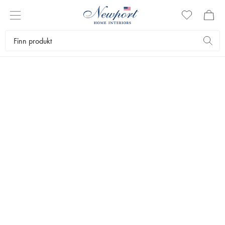
DEKANTERE
I vårt sortiment finner du nøye utvalgte glass og karafler. Vi har et
stort utvalg av fine, håndplukkede interiørartikler som gjør livet litt
vakrere.
Servering
Bar
Dekantere
Bestselgere
Filtrer