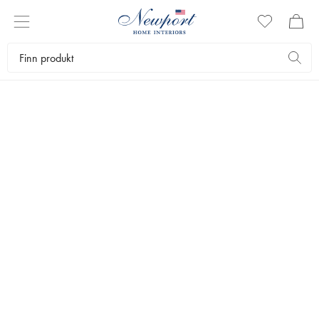
Møbler
Stoler
Spisestoler
EICHHOLTZ
Camerota Spisestol Scalea Grey
Oppdag Camerota spisestol fra Eichholtz der chic design og funksjonell
eleganse møtes.
8 871 kr
Laveste pris 30 dagene
:
11 089 kr
Ord. pris
:
11 089 kr
FARGE
:
SCALEA GREY
20%
20%
20%