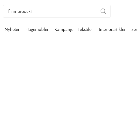
Nyheter
Hagemøbler
Kampanjer
Tekstiler
Interiørartikler
Se