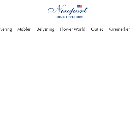
rvering
Møbler
Belysning
Flower World
Outlet
Varemerker