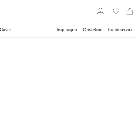
Gaver
Inspirasjon
Ønskeliste
Kundeservice
Flower World
Kunstige planter
NEWPORT
Julestjerne Snittblomst
Hvit
Ønsk snøen velkommen og la deg inspirere av våre nordiske
vinterlandskap!
219 kr