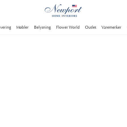
rvering
Møbler
Belysning
Flower World
Outlet
Varemerker