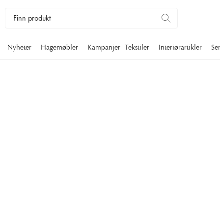
Nyheter
Hagemøbler
Kampanjer
Tekstiler
Interiørartikler
Se