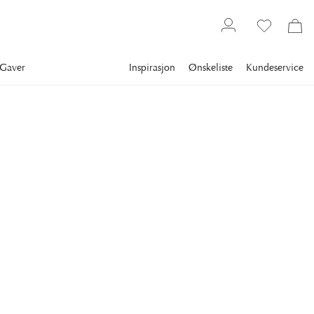
Gaver
Inspirasjon
Ønskeliste
Kundeservice
Interiørartikler
Salongbordbøker
Reise og livsstil
ASSOULINE
Bali Mystique
Surf mecca, tropical paradise, bamboo architecture hub,
“Island of the Gods”—Bali contains multitudes.
1 589 kr
LEGG I HANDLEKURVEN