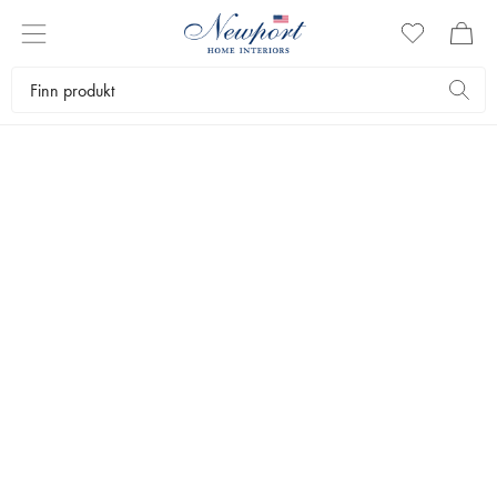
SISALTEPPER
Tepper gir hjemmet en helhetlig og lun følelse. La teppene være en
fargeklatt eller la dem harmonere med resten av innredningen. Hos
Newport finner du tepper med fine detaljer for alle rom.
Tekstiler
Tepper
Sisaltepper
Bestselgere
Filtrer