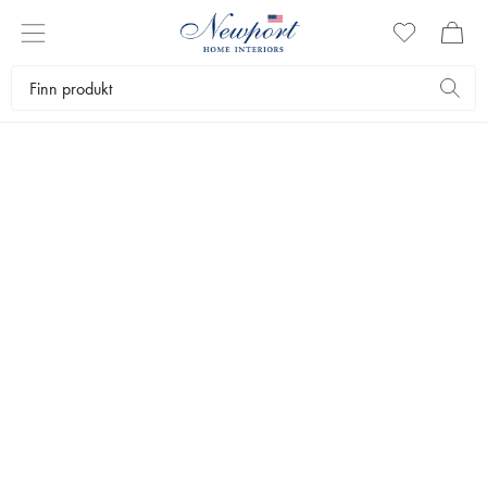
RUNDE TEPPER
Tepper gir hjemmet en helhetlig og lun følelse. La teppene være en
fargeklatt eller la dem harmonere med resten av innredningen. Hos
Newport finner du tepper med fine detaljer for alle rom.
Tekstiler
Tepper
Runde tepper
Bestselgere
Filtrer