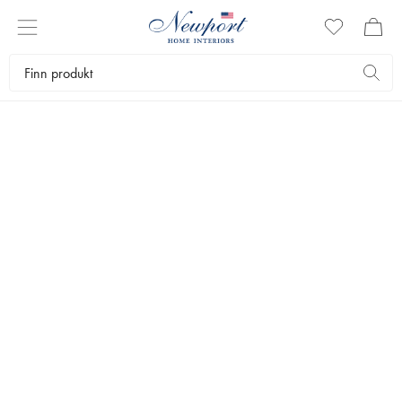
BOMULLSPLEDD
Bomullspledd er myke og behagelige mot huden i tillegg til at de har
varmende egenskaper. Hos oss finner du bomullspledd i mange
flotte mønstre og farger. Ta gjerne en titt på alle de dekorative
bomullsteppene våre, som løfter og myker opp hele interiøret i et
rom.
Tekstiler
Pledd og tepper
Bomullspledd
Bestselgere
Filtrer