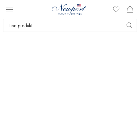
SERVERINGSFAT
I sortimentet vårt finner du tallerkener og fat til enhver anledning. Vi
har håndplukkede serviser av beste kvalitet som holder i
generasjoner.
Servering
Tallerkener
Serveringsfat
Bestselgere
Filtrer