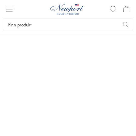
DYPE TALLERKENER
Dype tallerkener er fine å ha til servering av både varme og kalde
retter som supper, salater, pasta og lignende. I utvalget vårt finner du
dype tallerkener i porselen av høy kvalitet i klassiske fargetoner. Du
kan se alle de dype tallerkenene våre her.
Servering
Tallerkener
Dype tallerkener
Bestselgere
Filtrer