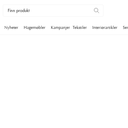
Nyheter
Hagemøbler
Kampanjer
Tekstiler
Interiørartikler
Se
ASJETTER
I vårt tidløse og klassiske sortiment av asjetter finner du fat som
elegant og internasjonal stil. Med asjetter fra Newport kan d
imponerende og innbydende bord.
Servering
Tallerkener
Asjetter
Filtrer