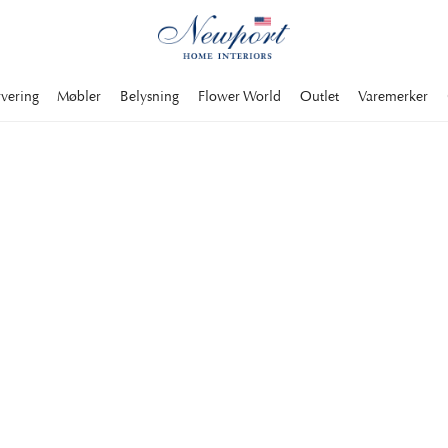
rvering
Møbler
Belysning
Flower World
Outlet
Varemerker
 passer til en
u dekke et