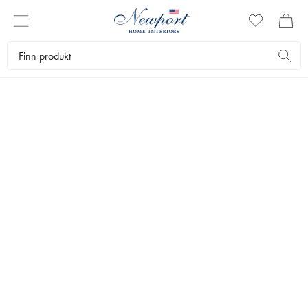
ESPRESSOKOPPER
Espressoelskeren skal selvfølgelig få kaffen servert i en pen kopp.
Blant espressokoppene og espressokrusene våre finner du eksklusive
kopper i tidløst design og klassiske fargetoner. Ta gjerne en titt på
espressokoppene våre her.
Servering
Kopper & krus
Espressokopper
Bestselgere
Filtrer