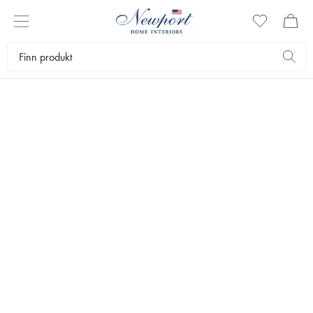
SERVIETTER
Gjør borddekningen luksuriøs med pene servietter. Vi har et stort
utvalg av tøyservietter som gjør middagen litt mer innbydende. Ta en
nærmere titt på sortimentet vårt av servietter av høy kvalitet i klassisk
og stilrent design.
Servering
Kjøkkentekstiler
Servietter
Bestselgere
Filtrer