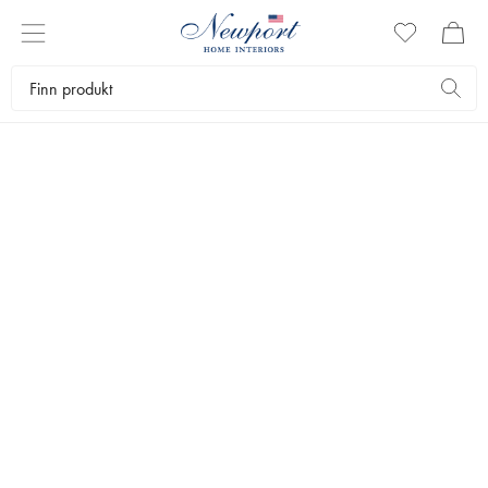
DETALJER
Vi håndplukker interiørartikler som gir hjemmet ditt det lille ekstra. Alt
fra hyggelige duftlys og såper til bilder, fine lysestaker, fat og mye
annet som gir hjemmet et personlig preg.
Servering
Borddekking
Detaljer
Bestselgere
Filtrer