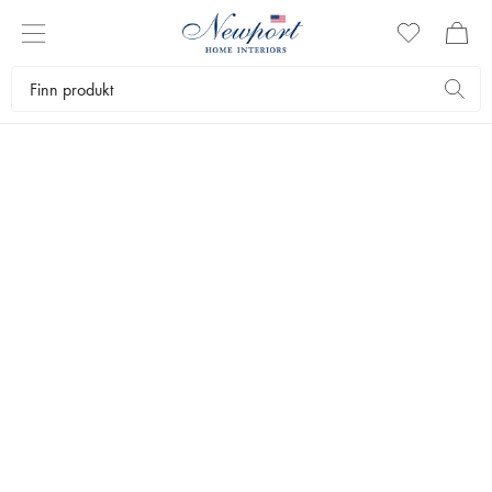
BRØDKURVER
Brødkurver er viktige detaljer på alle kjøkken. Brødkurvene våre er
laget av eksklusive materialer, og de er like dekorative som de er
funksjonelle. Fyll dem opp med nybakt brød eller andre bakevarer,
og sett dem på kjøkkenbenken eller still dem på bordet når du skal
lage en pen oppdekning.
Servering
Borddekking
Brødkurver
Bestselgere
Filtrer