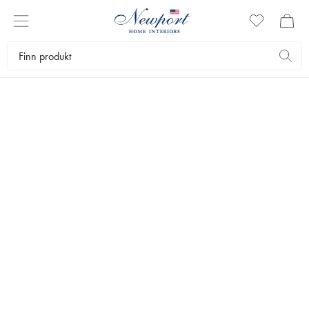
LOUNGESTOLER
Hos oss finner du loungestoler i eksklusivt design laget av materialer
av høy kvalitet. En loungestol er en litt mindre type lenestol som er
behagelig og avslappende å sitte i. Her ser du alle loungestolene fra
Newport.
Møbler
Stoler
Loungestoler
Bestselgere
Filtrer