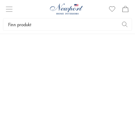
KARMSTOLER
Hos oss finner du karmstoler i eksklusivt design. Karmstolen er en
allsidig stol som kan plasseres både for eksempel på spiseplassen
eller kontoret. En karmstol gir ofte bedre støtte til både ryggen og
resten av kroppen enn en vanlig stol. Her finner du karmstolene våre.
Møbler
Stoler
Karmstoler
Bestselgere
Filtrer