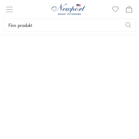
VITRINESKAP
Vitrineskap er det beste alternativet når du vil oppbevare dekorative
gjenstander som samtidig gjerne skal vises frem. Vi har tidløse og
klassiske vitrineskap, både egendesignede og fra eksklusive
varemerker. Se alle vitrineskapene her.
Møbler
Oppbevaring
Vitrineskap
Bestselgere
Filtrer